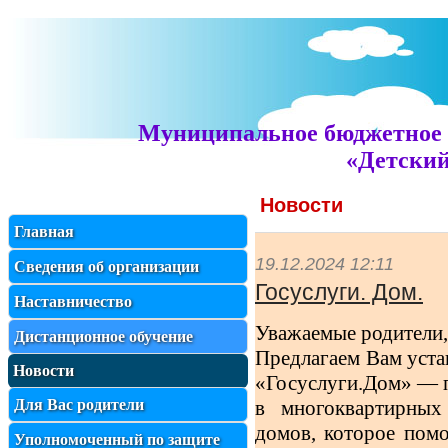
Муниципальное бюджетное 
«Детский
Новости
Главная
19.12.2024 12:11
Сведения об организации
Госуслуги. Дом.
Наставничество
Уважаемые родители,
Дистанционное обучение
Предлагаем Вам уста
Новости
«Госуслуги.Дом» — 
Для Вас родители
в многоквартирны
домов, которое пом
Уполномоченный по защите