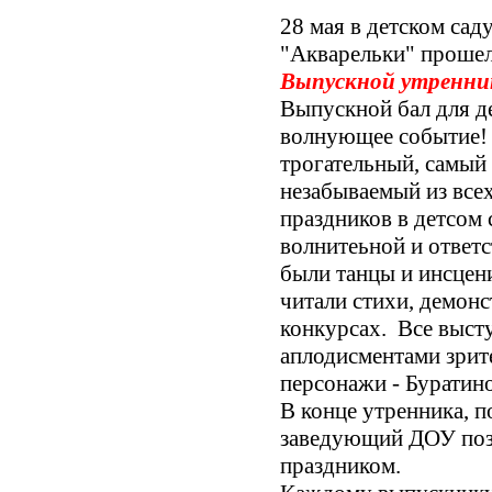
28 мая в детском сад
"Акварельки" проше
Выпускной утренни
Выпускной бал для д
волнующее событие!
трогательный, самый
незабываемый из все
праздников в детсом 
волнитеьной и ответс
были танцы и инсцени
читали стихи, демонс
конкурсах. Все выст
аплодисментами зрит
персонажи - Буратино
В конце утренника, 
заведующий ДОУ позд
праздником.