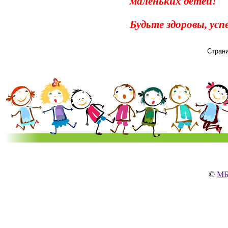
маленьких детей!
Будьте здоровы, ус
Страни
©
МБ