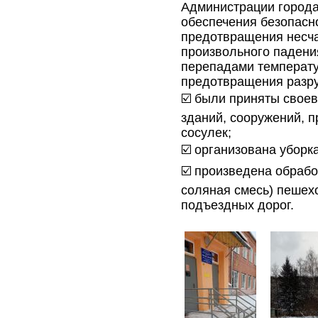
Администрации города
обеспечения безопасно
предотвращения несча
произвольного падения
перепадами температу
предотвращения разру
☑️ были приняты свое
зданий, сооружений, п
сосулек;
☑️ организована уборка
☑️ произведена обрабо
соляная смесь) пешехо
подъездных дорог.