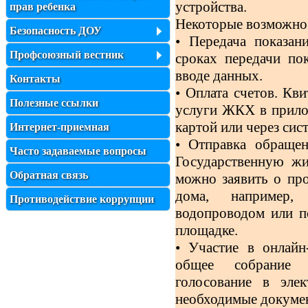
устройства.
прав ребенка
Некоторые возможно
Безопасность ДОУ
• Передача показан
Профсоюзный вестник
сроках передачи по
вводе данных.
Контакты
• Оплата счетов. Кв
Полезные ссылки
услуги ЖКХ в прило
картой или через сис
Интернет-приемная
• Отправка обраще
Часто задаваемые вопросы
Государственную ж
Обратная связь
можно заявить о пр
дома, например,
Противодействие коррупции
водопроводом или п
площадке.
• Участие в онлайн
общее собрание с
голосование в эле
необходимые докумен