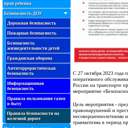
прав ребенка
Безопасность ДОУ
Дорожная безопасность
Пожарная безопасность
Безопасность
жизнедеятельности детей
Гражданская оборона
Антитеррористическая
С 27 октября 2023 года 
безопасность
оперативного обслужив
Информационная
России на транспорте п
безопасность
мероприятие «Безопасно
Правила пользования газом
в быту
Цель мероприятия - пре
правонарушений и прес
Правила безопасности на
несовершеннолетними и 
железной дороге
травматизма в период п