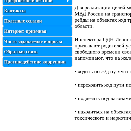
Профсоюзный вестник
Для реализации целей м
Контакты
МВД России на транспор
рейды на объектах ж/д т
Полезные ссылки
области.
Интернет-приемная
Инспектора ОДН Иванов
Часто задаваемые вопросы
призывают родителей ус
свободного времени сво
Обратная связь
напоминают, что на ж
Противодействие коррупции
• ходить по ж/д путям и
• переходить ж/д пути 
• подлезать под вагонам
• находиться на объекта
токсического и наркотич