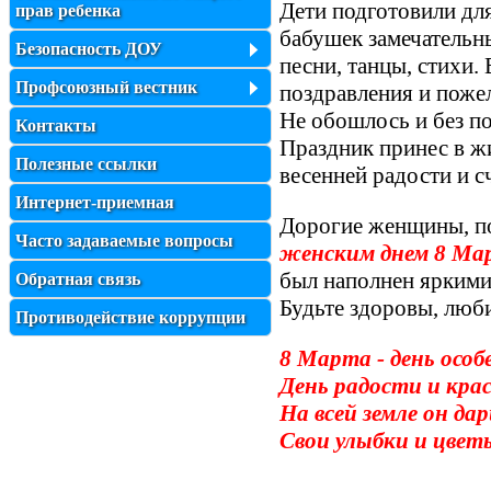
Дети подготовили дл
прав ребенка
бабушек замечательн
Безопасность ДОУ
песни, танцы, стихи.
Профсоюзный вестник
поздравления и поже
Не обошлось и без п
Контакты
Праздник принес в ж
Полезные ссылки
весенней радости и с
Интернет-приемная
Дорогие женщины, по
Часто задаваемые вопросы
женским днем 8 Ма
был наполнен яркими 
Обратная связь
Будьте здоровы, люб
Противодействие коррупции
8 Марта - день особ
День радости и кра
На всей земле он 
Свои улыбки и цвет