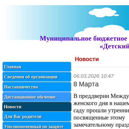
Муниципальное бюджетное 
«Детский
Новости
Главная
06.03.2026 10:47
Сведения об организации
8 Марта
Наставничество
В преддверии Между
Дистанционное обучение
женского дня в наше
Новости
саду прошли утренни
Для Вас родители
посвященные этому
замечательному праз
Уполномоченный по защите